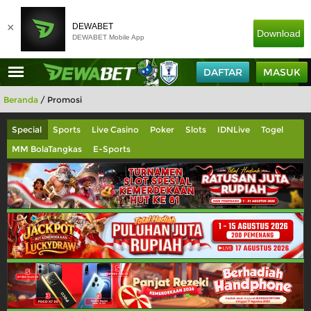
×
DEWABET
Download
DEWABET Mobile App
DAFTAR
MASUK
Beranda
/
Promosi
Special
Sports
Live Casino
Poker
Slots
IDNLive
Togel
MM BolaTangkas
E-Sports